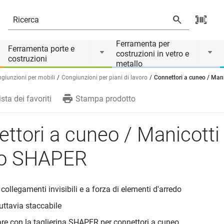
Il prodotto è accessorio di
Ferramenta per
Ferramenta porte e
costruzioni in vetro e
costruzioni
metallo
giunzioni per mobili
Congiunzioni per piani di lavoro
Connettori a cuneo / Man
ista dei favoriti
Stampa prodotto
ttori a cuneo / Manicotti
o SHAPER
 collegamenti invisibili e a forza di elementi d'arredo
tuttavia staccabile
zare con la taglierina SHAPER per connettori a cuneo