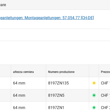
care
anleitungen: Montageanleitungen: 57.054.77 [CH-DE]
altezza cerniera
Numero produzione
Prezzo
64 mm
8197ZN135
CHF 
64 mm
8197ZN5
CHF 
64 mm
8197ZN1
CHF 