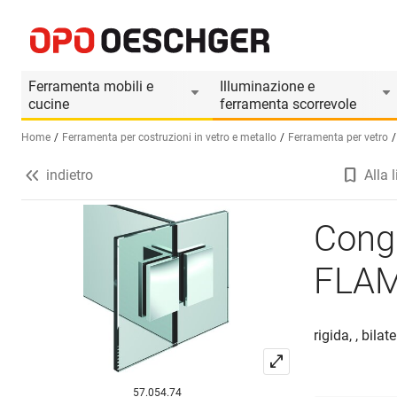
Congiunzioni angolari PAULI+SOHN FLAMEA+ 8
Informazioni prodotto
Ferramenta mobili e
Illuminazione e
cucine
ferramenta scorrevole
Home
Ferramenta per costruzioni in vetro e metallo
Ferramenta per vetro
indietro
Alla l
Seleziona una lingua (IT)
Cong
FLAM
rigida, , bila
57.054.74