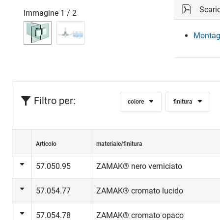
Scari
Immagine
1
/
2
Montage
Filtro per:
colore
finitura
Articolo
materiale/finitura
57.050.95
ZAMAK® nero verniciato
57.054.77
ZAMAK® cromato lucido
57.054.78
ZAMAK® cromato opaco