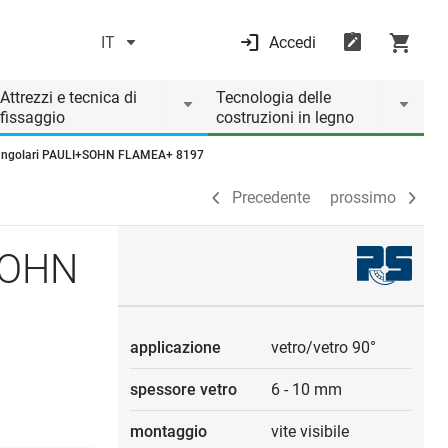
IT
Accedi
Precedente
prossimo
Attrezzi e tecnica di
Tecnologia delle
fissaggio
costruzioni in legno
 angolari PAULI+SOHN FLAMEA+ 8197
Precedente
prossimo
+SOHN
applicazione
vetro/vetro 90°
spessore vetro
6
-
10 mm
montaggio
vite visibile