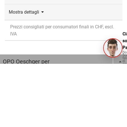
Mostra dettagli
Prezzi consigliati per consumatori finali in CHF, escl.
IVA
Ci
s
Pa
Do
So
fel
OPO Oeschger per
di
aiu
Falegnami e arredi interni
Carpentieri
Costruzioni in vetro e metallo
Scuole