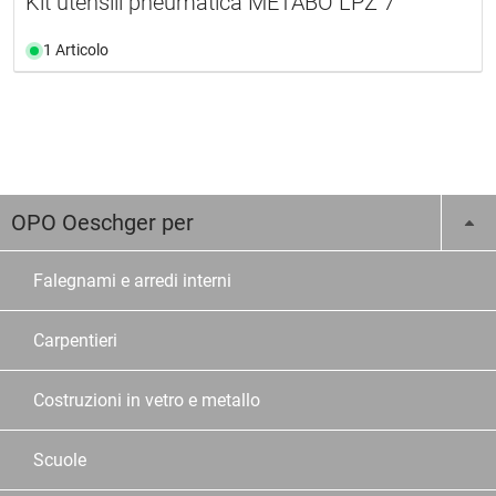
Kit utensili pneumatica METABO LPZ 7
1 Articolo
OPO Oeschger per
Falegnami e arredi interni
Carpentieri
Costruzioni in vetro e metallo
Scuole