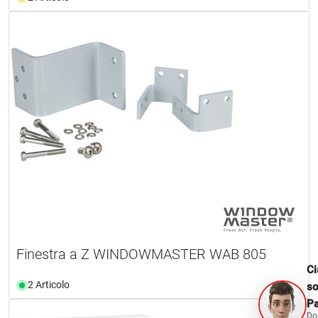
Finestra a Z WINDOWMASTER WAB 805
Ci
2 Articolo
s
Pa
Do