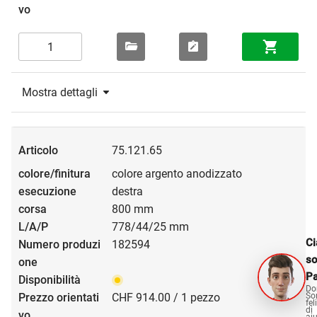
Mostra dettagli
75.121.65
colore argento anodizzato
destra
800 mm
778/44/25 mm
Ci
182594
s
Pa
Do
So
CHF 914.00 / 1 pezzo
fel
di