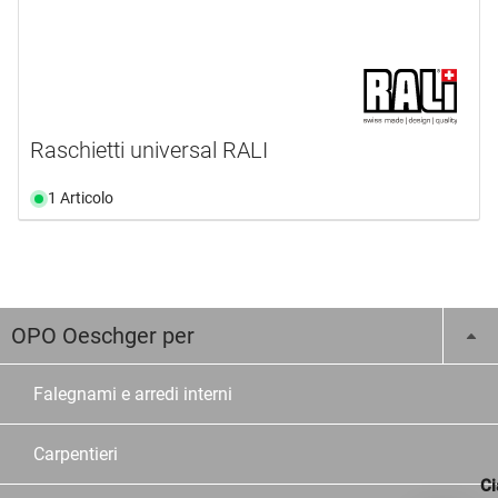
Raschietti universal RALI
1 Articolo
OPO Oeschger per
Falegnami e arredi interni
Carpentieri
Ci