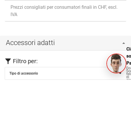
Prezzi consigliati per consumatori finali in CHF, escl.
IVA
Accessori adatti
Ci
s
Filtro per:
Pa
Do
So
Tipo di accessorio
fel
di
aiu