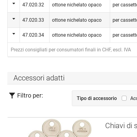
47.020.32
ottone nichelato opaco
per cassett
47.020.33
ottone nichelato opaco
per cassett
47.020.34
ottone nichelato opaco
per cassett
Prezzi consigliati per consumatori finali in CHF, escl. IVA
Accessori adatti
Filtro per:
Tipo di accessorio
Acc
Chiavi di