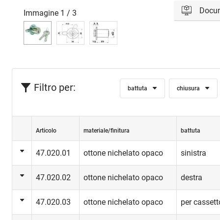
Docu
Immagine
1
/
3
Accedi per 
Acc
Filtro per:
battuta
chiusura
Articolo
materiale/finitura
battuta
47.020.01
ottone nichelato opaco
sinistra
47.020.02
ottone nichelato opaco
destra
47.020.03
ottone nichelato opaco
per cassett