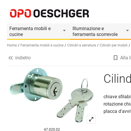
Cilindri di chiusura KABA 8 tipo 1033
Informazioni prodotto
Accessori adatti
Ferramenta mobili e
Illuminazione e
cucine
ferramenta scorrevole
Home
Ferramenta mobili e cucine
Cilindri e serrature
Cilindri per mobili
indietro
Alla l
Seleziona una lingua (IT)
Cilin
chiave sfilab
rotazione chi
placca d'avvi
47.020.02