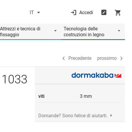
IT
Accedi
Precedente
prossimo
Attrezzi e tecnica di
Tecnologia delle
fissaggio
costruzioni in legno
Precedente
prossimo
o 1033
viti
3 mm
Domande? Sono felice di aiutarti.