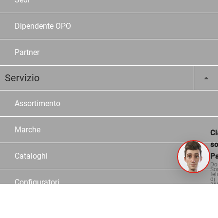
Dipendente OPO
Partner
Servizio
Assortimento
Marche
Ci
s
Cataloghi
Pa
Do
So
fel
di
Configuratori
aiu
Consulente