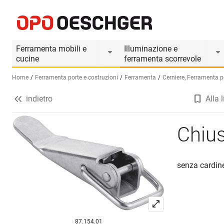
Chiusure per casse CHARMAG
Informazioni prodotto
Accessori adatti
Ferramenta mobili e
Illuminazione e
cucine
ferramenta scorrevole
Home
Ferramenta porte e costruzioni
Ferramenta
Cerniere, Ferramenta pe
indietro
Alla l
Seleziona una lingua (IT)
Chiu
senza cardin
87.154.01