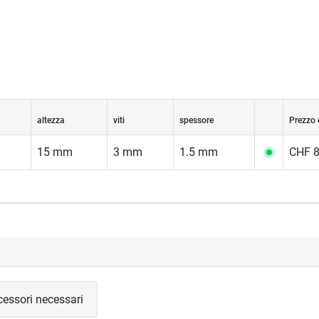
altezza
viti
spessore
Prezzo 
15 mm
3 mm
1.5 mm
CHF 8
cessori necessari