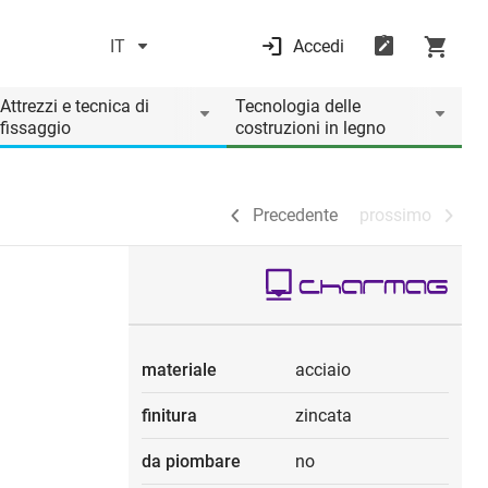
IT
Accedi
Precedente
prossimo
Attrezzi e tecnica di
Tecnologia delle
fissaggio
costruzioni in legno
Precedente
prossimo
materiale
acciaio
finitura
zincata
da piombare
no