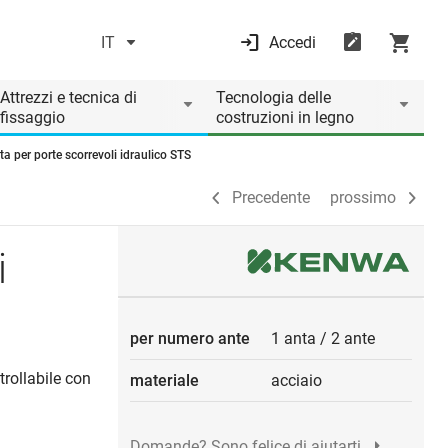
IT
Accedi
Precedente
prossimo
Attrezzi e tecnica di
Tecnologia delle
fissaggio
costruzioni in legno
ta per porte scorrevoli idraulico STS
Precedente
prossimo
i
per numero ante
1 anta
/
2 ante
trollabile con
materiale
acciaio
Domande? Sono felice di aiutarti.