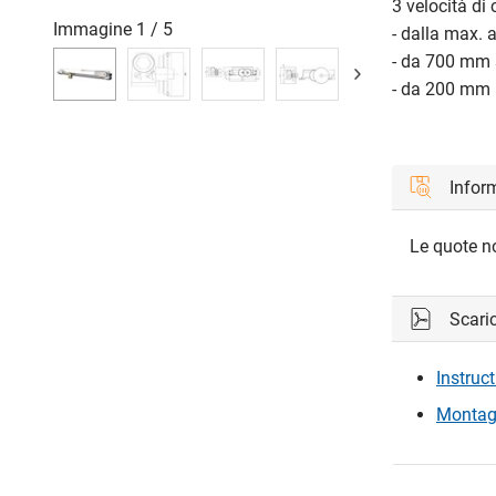
3 velocità di 
Immagine
1
/
5
- dalla max. 
- da 700 mm 
- da 200 mm 
Inform
Le quote n
Scari
Instruc
Montage