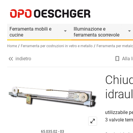
Chiudiporta per porte scorrevoli idraulico STS
Informazioni prodotto
Accessori adatti
Ferramenta mobili e
Illuminazione e
cucine
ferramenta scorrevole
Home
Ferramenta per costruzioni in vetro e metallo
Ferramenta per metalco
indietro
Alla l
Seleziona una lingua (IT)
Chiud
idrau
utilizzabile 
3 valvole ter
65.035.02 - 03