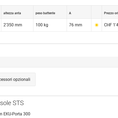
altezza anta
peso battente
A
Prezzo or
2'350 mm
100 kg
76 mm
CHF 1'4
essori opzionali
nsole STS
on EKU-Porta 300