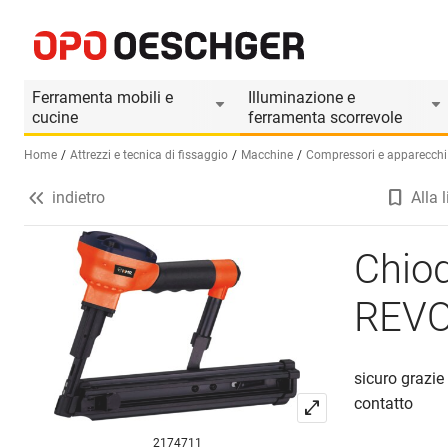
Chiodatrice di ancoraggio REVOTOOL 3725
Informazioni prodotto
Accessori adatti
Ferramenta mobili e
Illuminazione e
cucine
ferramenta scorrevole
Home
Attrezzi e tecnica di fissaggio
Macchine
Compressori e apparecchi
indietro
Alla l
Seleziona una lingua (IT)
Chiod
REVO
sicuro grazie
contatto
2174711