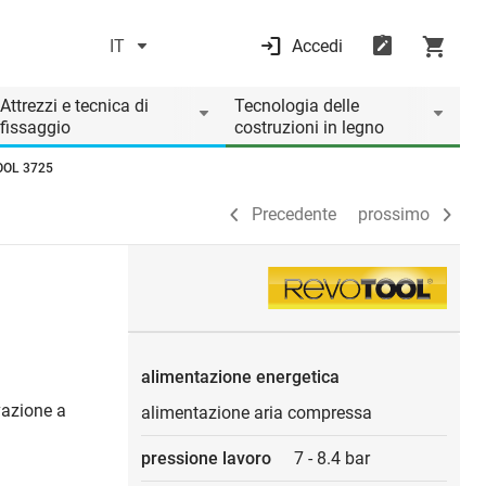
IT
Accedi
Precedente
prossimo
Attrezzi e tecnica di
Tecnologia delle
fissaggio
costruzioni in legno
TOOL 3725
Precedente
prossimo
alimentazione energetica
ivazione a
alimentazione aria compressa
pressione lavoro
7
-
8.4 bar