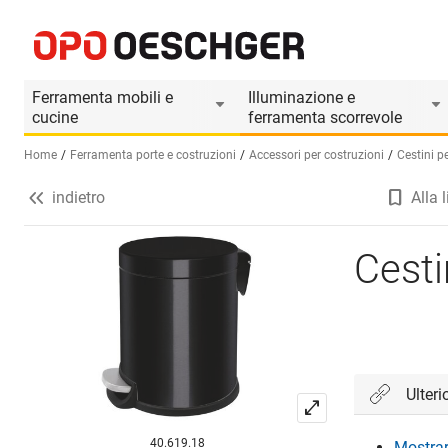
Cestino HAGER Art. 590.720/05
Informazioni prodotto
Ferramenta mobili e
Illuminazione e
cucine
ferramenta scorrevole
Home
Ferramenta porte e costruzioni
Accessori per costruzioni
Cestini pe
indietro
Alla l
Seleziona una lingua (IT)
Cest
Ulteri
40.619.18
Mostrare