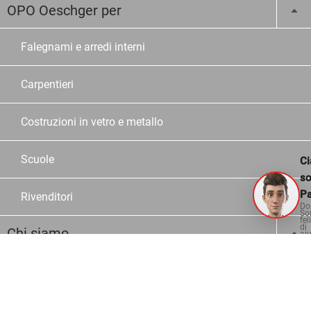
OPO Oeschger per
Falegnami e arredi interni
Carpentieri
Costruzioni in vetro e metallo
Scuole
Ci
s
Pa
Rivenditori
Do
So
fel
di
Chi siamo
aiu
Azienda
Storia