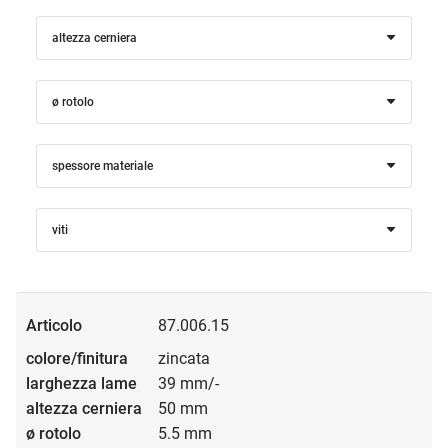
altezza cerniera
ø rotolo
spessore materiale
viti
87.006.15
zincata
39 mm/-
50 mm
5.5 mm