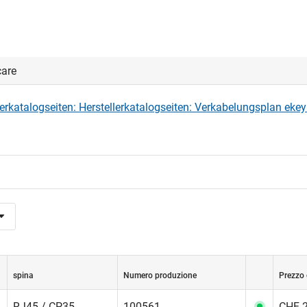
care
lerkatalogseiten: Herstellerkatalogseiten: Verkabelungsplan eke
spina
Numero produzione
Prezzo 
RJ45 / CP35
100561
CHF 2