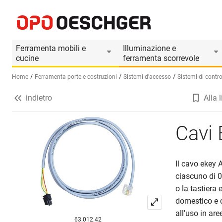
Cavi EKEY A
Informazioni prodotto
Il prodotto è accesso
Ferramenta mobili e
Illuminazione e
cucine
ferramenta scorrevole
Home
Ferramenta porte e costruzioni
Sistemi d'accesso
Sistemi di contro
indietro
Alla l
Seleziona una lingua (IT)
Cavi
Il cavo ekey 
ciascuno di 0
o la tastiera 
domestico e c
all'uso in are
63.012.42