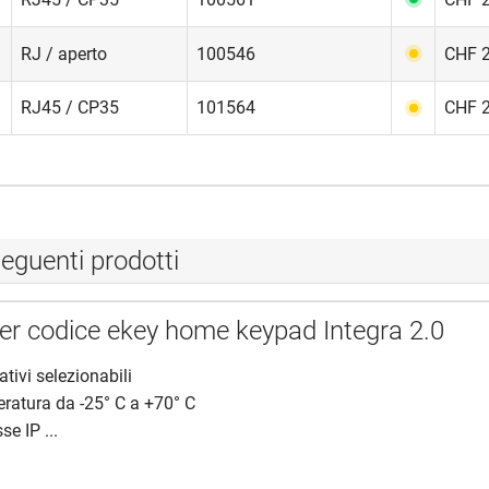
RJ / aperto
100546
CHF 2
RJ45 / CP35
101564
CHF 2
eguenti prodotti
per codice ekey home keypad Integra 2.0
tivi selezionabili
eratura da -25° C a +70° C
se IP ...