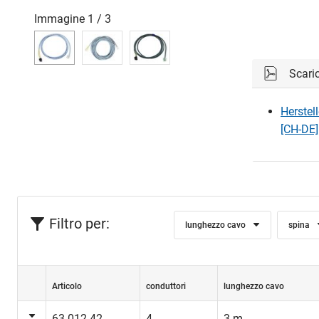
Immagine
1
/
3
Scari
Herstel
[CH-DE]
Filtro per:
lunghezzo cavo
spina
Articolo
conduttori
lunghezzo cavo
63.012.42
4
3 m