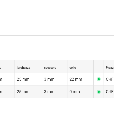
a
larghezza
spessore
collo
Prezz
m
25 mm
3 mm
22 mm
CHF 
m
25 mm
3 mm
0 mm
CHF 