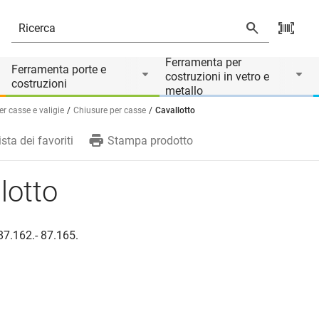
rio di
Ferramenta per
Ferramenta porte e
costruzioni in vetro e
costruzioni
metallo
r casse e valigie
Chiusure per casse
Cavallotto
ista dei favoriti
Stampa prodotto
lotto
87.162.- 87.165.