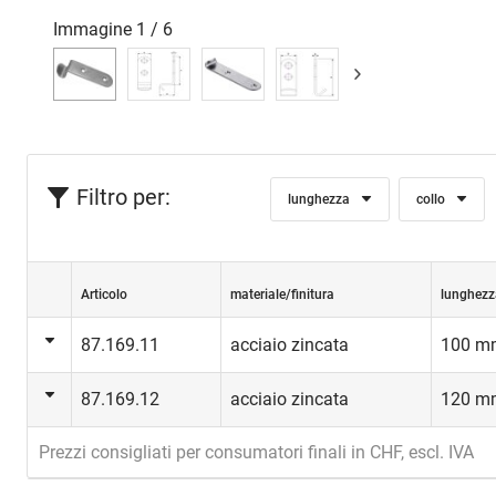
Immagine
1
/
6
Filtro per:
lunghezza
collo
Articolo
materiale/finitura
lunghezz
87.169.11
acciaio zincata
100 m
87.169.12
acciaio zincata
120 m
Prezzi consigliati per consumatori finali in CHF, escl. IVA