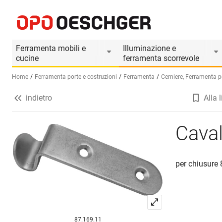
Cavallotto
Informazioni prodotto
Il prodotto è accesso
Ferramenta mobili e
Illuminazione e
cucine
ferramenta scorrevole
Home
Ferramenta porte e costruzioni
Ferramenta
Cerniere, Ferramenta pe
indietro
Alla l
Seleziona una lingua (IT)
Caval
per chiusure 
87.169.11