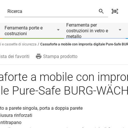
ure-Safe BURG-WÄCHTER
Ferramenta per
Ferramenta porte e
costruzioni in vetro e
costruzioni
metallo
i e cassette di sicurezza
Cassaforte a mobile con impronta digitale Pure-Safe 
ista dei favoriti
Stampa prodotto
forte a mobile con impro
tale Pure-Safe BURG-WÄC
to a parete singola, porta a doppia parete
hiusura rinforzati
antitrapano