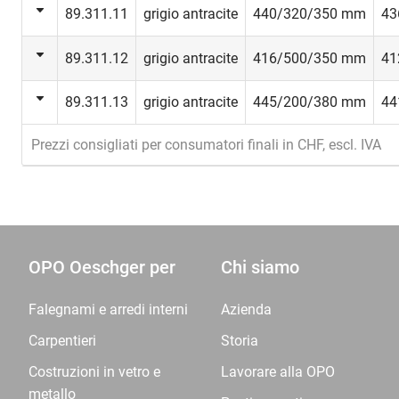
89.311.11
grigio antracite
440/320/350 mm
43
89.311.12
grigio antracite
416/500/350 mm
41
89.311.13
grigio antracite
445/200/380 mm
44
Prezzi consigliati per consumatori finali in CHF, escl. IVA
OPO Oeschger per
Chi siamo
Falegnami e arredi interni
Azienda
Carpentieri
Storia
Costruzioni in vetro e
Lavorare alla OPO
metallo