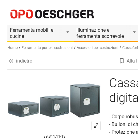
Cassaforte a mobile con impronta digitale P
Informazioni prodotto
Ferramenta mobili e
Illuminazione e
cucine
ferramenta scorrevole
Home
Ferramenta porte e costruzioni
Accessori per costruzioni
Cassefort
indietro
Alla l
Seleziona una lingua (IT)
Cassa
digi
- Corpo robus
- Bulloni di c
- Protezione 
89.311.11-13