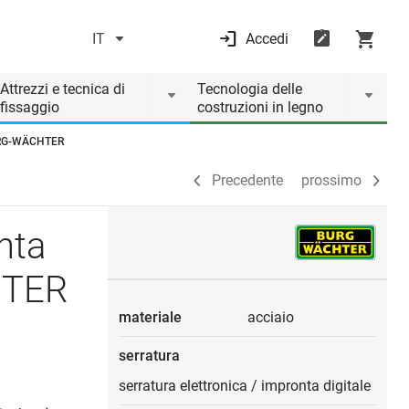
IT
Accedi
Precedente
prossimo
Attrezzi e tecnica di
Tecnologia delle
fissaggio
costruzioni in legno
BURG-WÄCHTER
Precedente
prossimo
nta
HTER
materiale
acciaio
serratura
serratura elettronica
/
impronta digitale