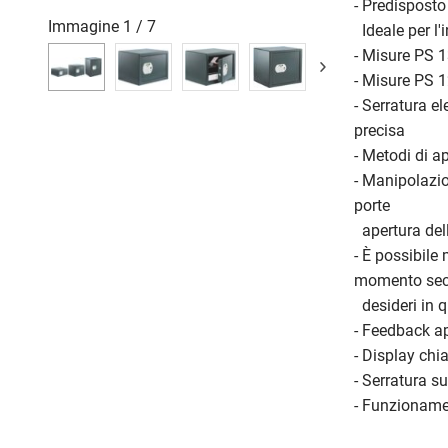
- Predisposto
Immagine
1
/
7
Ideale per l'i
- Misure PS 1
- Misure PS 1
- Serratura e
precisa
- Metodi di a
- Manipolazio
porte
apertura del
- È possibile 
momento seco
desideri in 
- Feedback a
- Display chia
- Serratura s
- Funzionamen