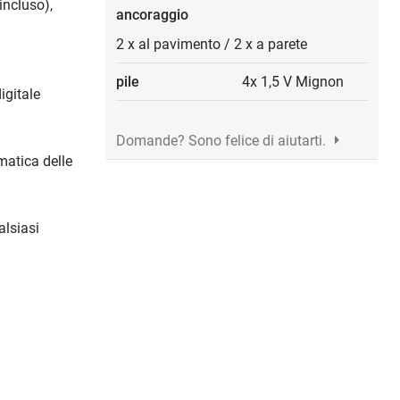
 incluso),
ancoraggio
2 x al pavimento
/
2 x a parete
pile
4x 1,5 V Mignon
igitale
Domande? Sono felice di aiutarti.
matica delle
alsiasi