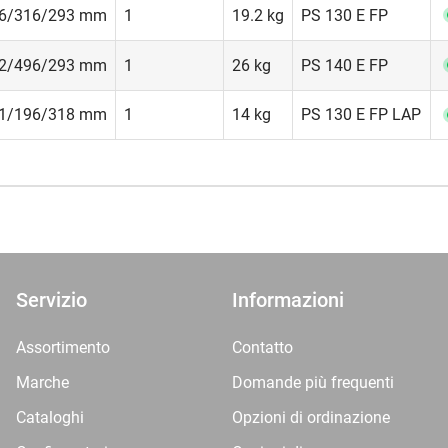
6/316/293 mm
1
19.2 kg
PS 130 E FP
2/496/293 mm
1
26 kg
PS 140 E FP
1/196/318 mm
1
14 kg
PS 130 E FP LAP
Servizio
Informazioni
Assortimento
Contatto
Marche
Domande più frequenti
Cataloghi
Opzioni di ordinazione