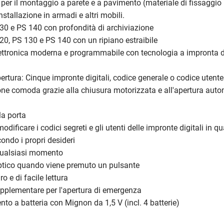
 per il montaggio a parete e a pavimento (materiale di fissaggio
nstallazione in armadi e altri mobili.
30 e PS 140 con profondità di archiviazione
20, PS 130 e PS 140 con un ripiano estraibile
lettronica moderna e programmabile con tecnologia a impronta d
pertura: Cinque impronte digitali, codice generale o codice utente
ne comoda grazie alla chiusura motorizzata e all'apertura auto
la porta
modificare i codici segreti e gli utenti delle impronte digitali in qu
ndo i propri desideri
qualsiasi momento
ptico quando viene premuto un pulsante
ro e di facile lettura
upplementare per l'apertura di emergenza
to a batteria con Mignon da 1,5 V (incl. 4 batterie)