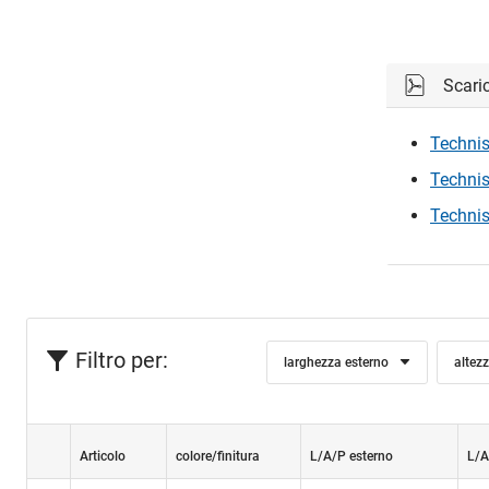
Scari
Technis
Technis
Technis
Filtro per:
larghezza esterno
altez
Articolo
colore/finitura
L/A/P esterno
L/A