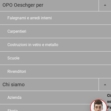
OPO Oeschger per
Falegnami e arredi interni
Carpentieri
Costruzioni in vetro e metallo
Scuole
Rivenditori
Chi siamo
Ci
Azienda
s
Pa
Storia