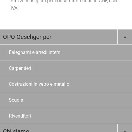
Prezzi consigliati per consumatori finali in CHF, escl.
IVA
OPO Oeschger per
Falegnami e arredi interni
Carpentieri
Costruzioni in vetro e metallo
Scuole
Rivenditori
Chi siamo