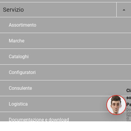
Servizio
Assortimento
Marche
Cataloghi
Configuratori
Consulente
Ci
s
Logistica
Pa
Do
So
fel
di
Documentazione e download
aiu