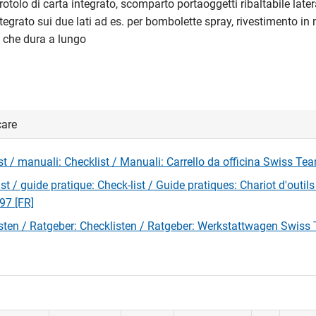
rotolo di carta integrato, scomparto portaoggetti ribaltabile late
egrato sui due lati ad es. per bombolette spray, rivestimento in 
 che dura a lungo
care
st / manuali: Checklist / Manuali: Carrello da officina Swiss Tea
st / guide pratique: Check-list / Guide pratiques: Chariot d'outil
97 [FR]
sten / Ratgeber: Checklisten / Ratgeber: Werkstattwagen Swis