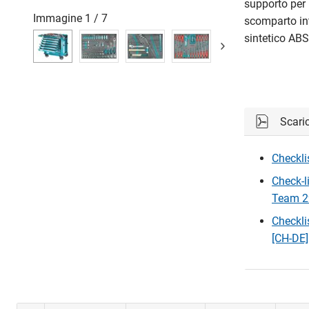
supporto per 
Immagine
1
/
7
scomparto int
sintetico ABS
Scari
Checkli
Check-li
Team 2
Checkli
[CH-DE]