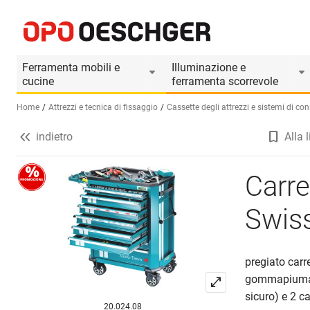
Carrello da officina TECHNOCRAFT Swiss Team
Informazioni prodotto
Ferramenta mobili e
Illuminazione e
cucine
ferramenta scorrevole
Home
Attrezzi e tecnica di fissaggio
Cassette degli attrezzi e sistemi di co
indietro
Alla l
Seleziona una lingua (IT)
Carr
Swis
pregiato carr
gommapiuma (
sicuro) e 2 ca
20.024.08