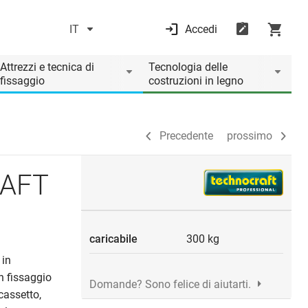
IT
Accedi
Precedente
prossimo
Attrezzi e tecnica di
Tecnologia delle
fissaggio
costruzioni in legno
Precedente
prossimo
RAFT
caricabile
300 kg
 in
n fissaggio
Domande? Sono felice di aiutarti.
cassetto,