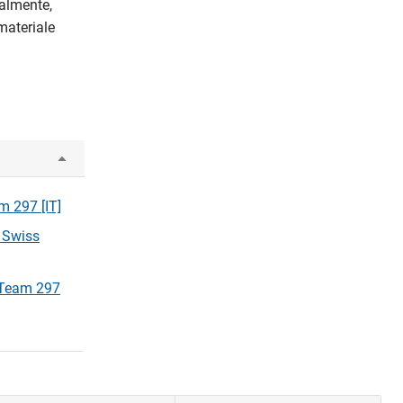
ralmente,
materiale
m 297 [IT]
s Swiss
s Team 297