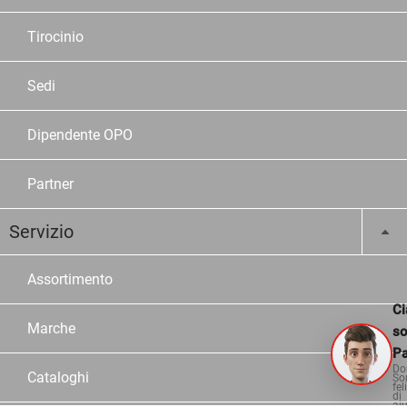
Tirocinio
Sedi
Dipendente OPO
Partner
Servizio
Assortimento
Ci
Marche
s
Pa
Do
Cataloghi
So
fel
di
aiu