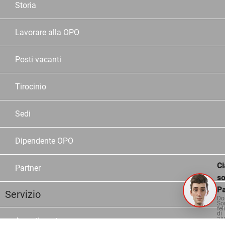
Storia
Lavorare alla OPO
Posti vacanti
Tirocinio
Sedi
Dipendente OPO
Ci
Partner
s
Pa
Servizio
Do
So
fel
di
aiu
Assortimento