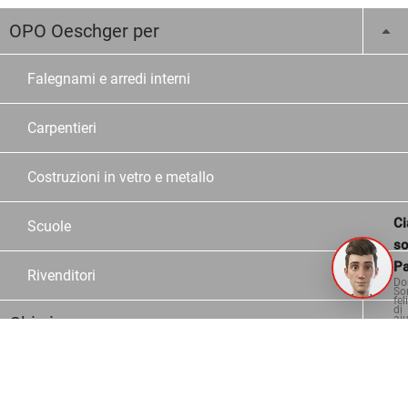
OPO Oeschger per
Falegnami e arredi interni
Carpentieri
Costruzioni in vetro e metallo
Ci
Scuole
s
Pa
Rivenditori
Do
So
fel
di
Chi siamo
aiu
Azienda