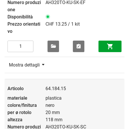
AH320TO-KU-SK-EF
CHF 13.25 / 1 kit
Mostra dettagli
64.184.15
plastica
nero
20 mm
118 mm
AH320TO-KU-SK-SC