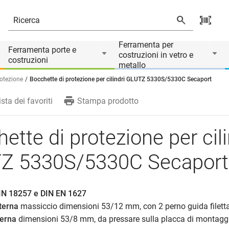
30S/5330C Secaport
Il prodotto è accessorio di
Ferramenta per
Ferramenta porte e
costruzioni in vetro e
costruzioni
metallo
rotezione
Bocchette di protezione per cilindri GLUTZ 5330S/5330C Secaport
ista dei favoriti
Stampa prodotto
ette di protezione per cili
Z 5330S/5330C Secaport
IN 18257 e DIN EN 1627
terna
massiccio dimensioni 53/12 mm, con 2 perno guida filett
terna
dimensioni 53/8 mm, da pressare sulla placca di montagg