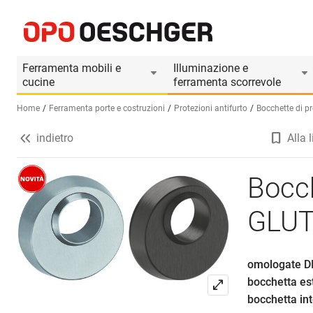
Bocchette di protezione per cilindri GLUTZ 53
Informazioni prodotto
Accessori adatti
Ferramenta mobili e
Illuminazione e
cucine
ferramenta scorrevole
Home
Ferramenta porte e costruzioni
Protezioni antifurto
Bocchette di p
indietro
Alla l
Seleziona una lingua (IT)
Bocch
GLUT
omologate D
bocchetta es
bocchetta in