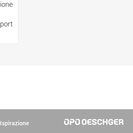
zione
port
Ispirazione