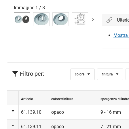
Immagine
1
/
8
Ulteri
Mostra 
Filtro per:
colore
finitura
Articolo
colore/finitura
sporgenza cilindr
61.139.10
opaco
9 - 16 mm
61.139.11
opaco
7 - 21 mm