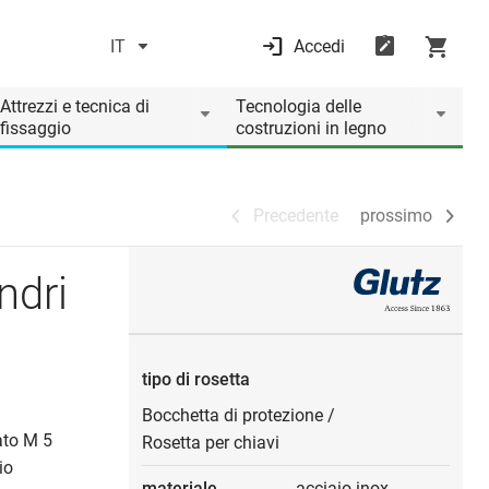
IT
Accedi
Precedente
prossimo
Attrezzi e tecnica di
Tecnologia delle
fissaggio
costruzioni in legno
Precedente
prossimo
ndri
tipo di rosetta
Bocchetta di protezione
/
ato M 5
Rosetta per chiavi
io
materiale
acciaio inox