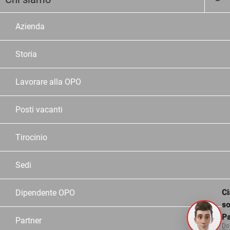
Azienda
Storia
Lavorare alla OPO
Posti vacanti
Tirocinio
Sedi
Dipendente OPO
Ci
s
Pa
Partner
Do