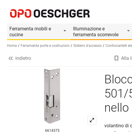
Bloccaggio porta DORMAKABA TV 501/502 per il montag
Informazioni prodotto
Accessori adatti
Ferramenta mobili e
Illuminazione e
cucine
ferramenta scorrevole
Home
Ferramenta porte e costruzioni
Sistemi d'accesso
Controcartelli ele
indietro
Alla l
Seleziona una lingua (IT)
Bloc
501/5
nello
volantino di c
6614375