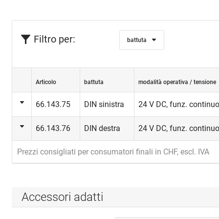
Filtro per:
battuta
Articolo
battuta
modalità operativa / tensione
66.143.75
DIN sinistra
24 V DC, funz. continu
66.143.76
DIN destra
24 V DC, funz. continu
Prezzi consigliati per consumatori finali in CHF, escl. IVA
Accessori adatti