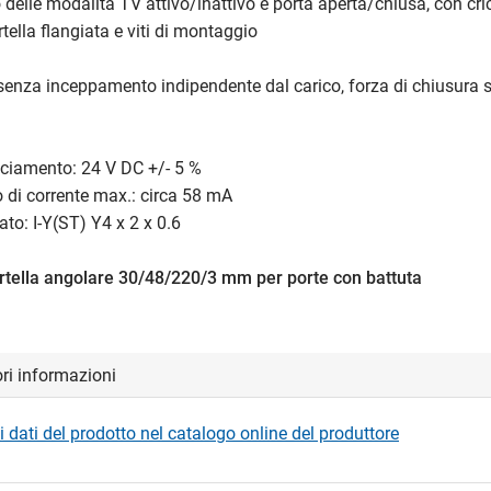
delle modalità TV attivo/inattivo e porta aperta/chiusa, con cri
tella flangiata e viti di montaggio
senza inceppamento indipendente dal carico, forza di chiusura
acciamento: 24 V DC +/- 5 %
 di corrente max.: circa 58 mA
ato: I-Y(ST) Y4 x 2 x 0.6
rtella angolare 30/48/220/3 mm per porte con battuta
ori informazioni
i dati del prodotto nel catalogo online del produttore