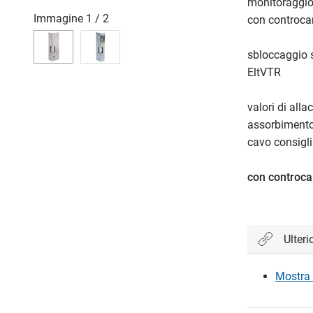
monitoraggio 
Immagine
1
/
2
con controcar
sbloccaggio 
EltVTR
valori di all
assorbimento
cavo consigli
con controca
Ulteri
Mostra 