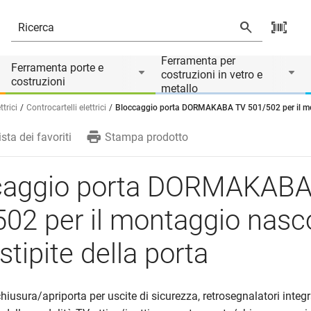
gio nascosto nello stipite della porta
Ferramenta per
Ferramenta porte e
costruzioni in vetro e
costruzioni
metallo
ttrici
Controcartelli elettrici
Bloccaggio porta DORMAKABA TV 501/502 per il mont
ista dei favoriti
Stampa prodotto
caggio porta DORMAKABA
02 per il montaggio nasc
 stipite della porta
hiusura/apriporta per uscite di sicurezza, retrosegnalatori integra