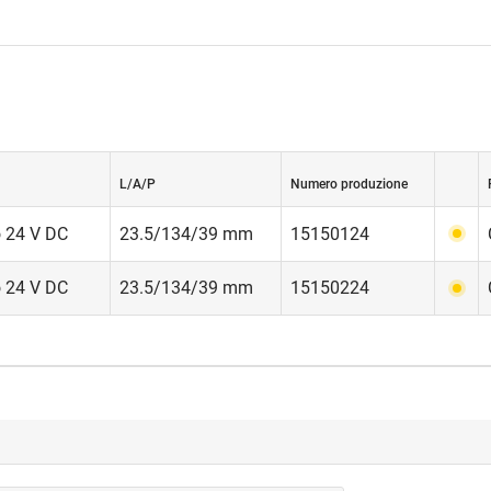
L/A/P
Numero produzione
o 24 V DC
23.5/134/39 mm
15150124
o 24 V DC
23.5/134/39 mm
15150224