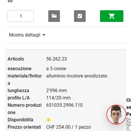
Mostra dettagli
56.262.23
a 5 corsie
alluminio incolore anodizzato
2'996 mm
114/20 mm
Ci
651035.2996.110
s
Pa
Do
So
fel
CHF 254.00 / 1 pezzo
di