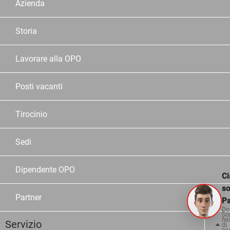
Azienda
Storia
Lavorare alla OPO
Posti vacanti
Tirocinio
Sedi
Dipendente OPO
Ci
s
Partner
Pa
Do
So
fel
Servizio
di