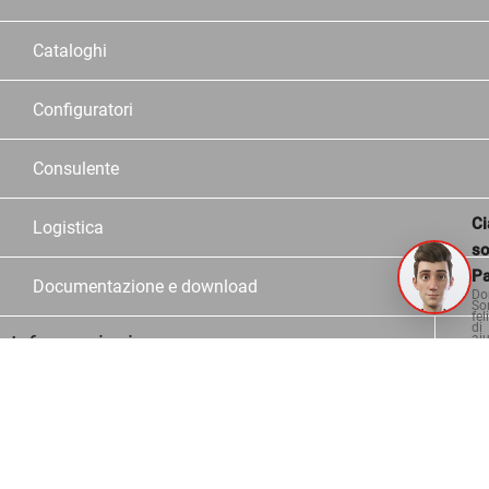
Cataloghi
Configuratori
Consulente
Ci
Logistica
s
Pa
Documentazione e download
Do
So
fel
di
Informazioni
aiu
Contatto
Domande più frequenti