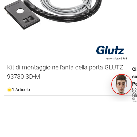
Kit di montaggio nell'anta della porta GLUTZ
Ci
93730 SD-M
s
Pa
Do
1 Articolo
So
fel
di
aiu