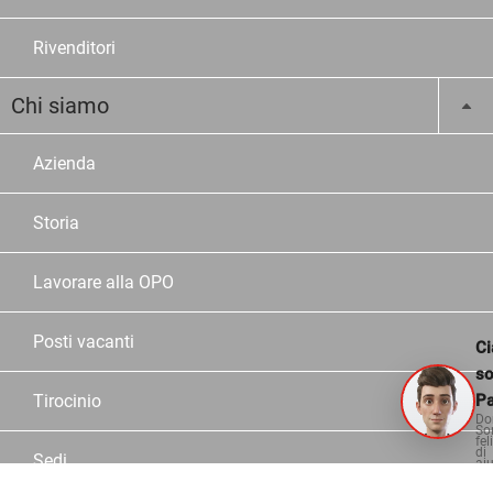
Rivenditori
Chi siamo
Azienda
Storia
Lavorare alla OPO
Posti vacanti
Ci
s
Tirocinio
Pa
Do
So
fel
di
Sedi
aiu