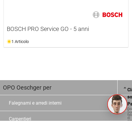
BOSCH PRO Service GO - 5 anni
1 Articolo
OPO Oeschger per
Ci
s
Falegnami e arredi interni
Pa
Do
So
fel
di
Carpentieri
aiu