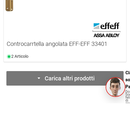
Controcarrtella angolata EFF-EFF 33401
2 Articolo
Ci
Carica altri prodotti
s
Pa
Do
So
fel
di
aiu
OPO Oeschger per