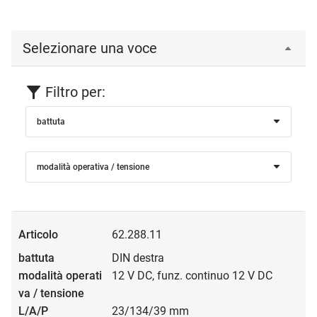
che contraddistingue la funzionalità di questo apriporta
per uscite di sicurezza è lo
sbloccaggio sicuro in caso di
caduta di corrente, anche con contropressione esercitata
Selezionare una voce
sulla porta
.
La luce della porta (in altezza e in larghezza) non viene
limitata.
Filtro per:
battuta
modalità operativa / tensione
62.288.11
DIN destra
12 V DC, funz. continuo 12 V DC
23/134/39 mm