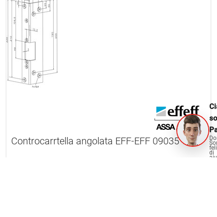
Ci
s
Pa
Do
Controcarrtella angolata EFF-EFF 09035
So
fel
di
aiu
2 Articolo