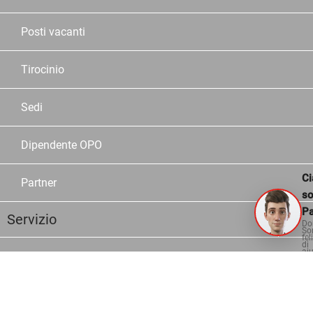
Posti vacanti
Tirocinio
Sedi
Dipendente OPO
Ci
Partner
s
Pa
Servizio
Do
So
fel
di
aiu
Assortimento
Marche