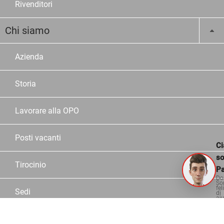
Rivenditori
Chi siamo
Azienda
Storia
Lavorare alla OPO
Posti vacanti
Ci
s
Tirocinio
Pa
Do
So
fel
Sedi
di
aiu
Dipendente OPO