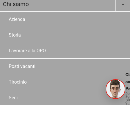
Chi siamo
Azienda
Storia
Lavorare alla OPO
Posti vacanti
Ci
s
Tirocinio
Pa
Do
So
Sedi
fel
di
aiu
Dipendente OPO
Partner