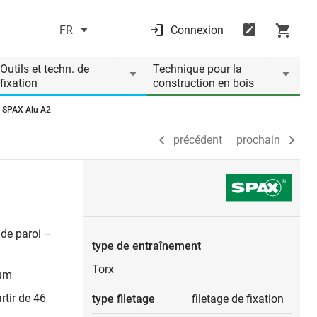
FR
Connexion
précédent
prochain
Outils et techn. de
Technique pour la
fixation
construction en bois
s SPAX Alu A2
précédent
prochain
 de paroi –
type de entraînement
Torx
ium
rtir de 46
type filetage
filetage de fixation