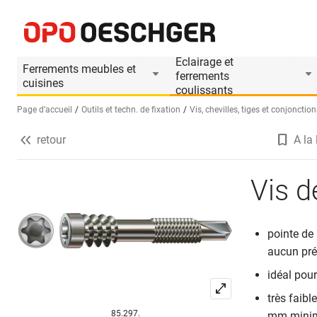
Vis de terrasses SPAX Alu A2
Informations produit
Eclairage et
Ferrements meubles et
ferrements
cuisines
coulissants
Page d’accueil
Outils et techn. de fixation
Vis, chevilles, tiges et conjonction
retour
A la 
Sélectionnez une langue (FR)
Vis d
pointe de
aucun pré
idéal pou
très faibl
85.297.
mm mini