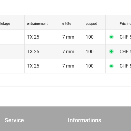
iletage
entraînement
ø tête
paquet
Prix ind
TX 25
7 mm
100
CHF 5
TX 25
7 mm
100
CHF 5
TX 25
7 mm
100
CHF 6
Service
Informations