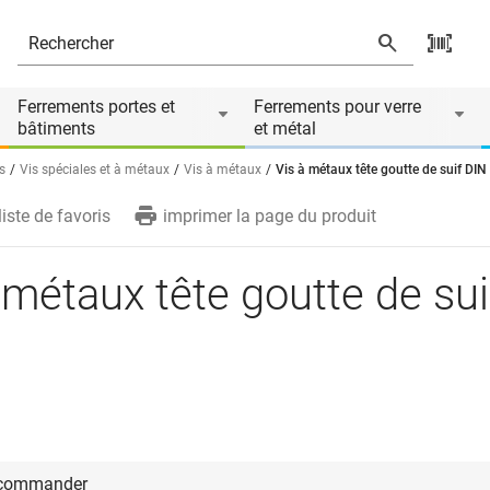
ire de
Ferrements portes et
Ferrements pour verre
bâtiments
et métal
s
Vis spéciales et à métaux
Vis à métaux
Vis à métaux tête goutte de suif DIN
liste de favoris
imprimer la page du produit
 métaux tête goutte de sui
 commander