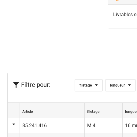
Livrables 
Filtre pour:
filetage
longueur
Article
filetage
longue
85.241.416
M 4
16 