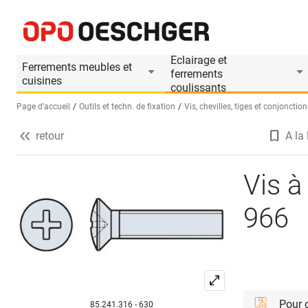
Vis à métaux tête goutte de suif DIN 966
Informations produit
Le produit est accesso
Eclairage et
Ferrements meubles et
ferrements
cuisines
coulissants
Page d’accueil
Outils et techn. de fixation
Vis, chevilles, tiges et conjonction
retour
A la 
Sélectionnez une langue (FR)
Vis à
966
Pour
85.241.316 - 630