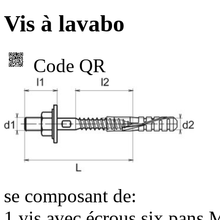
Vis à lavabo
Code QR
se composant de:
1 vis avec écrous six pans 