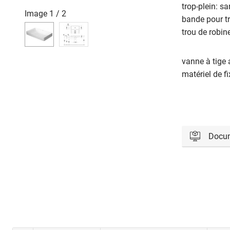
trop-plein: s
Image
1
/
2
bande pour tr
trou de robin
vanne à tige
matériel de fi
Docu
Veuillez vo
Con