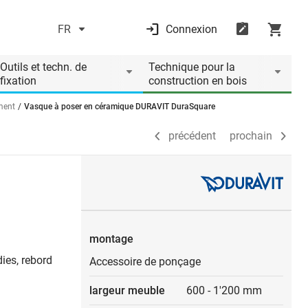
FR
Connexion
précédent
prochain
Outils et techn. de
Technique pour la
fixation
construction en bois
ment
Vasque à poser en céramique DURAVIT DuraSquare
précédent
prochain
montage
dies, rebord
Accessoire de ponçage
largeur meuble
600
-
1'200 mm