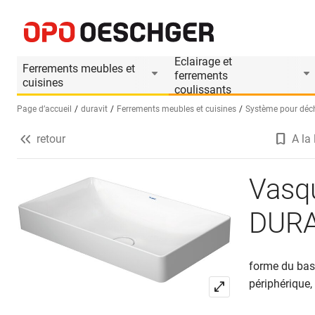
Vasque à poser en céramique DURAVIT DuraSq
Informations produit
Accessoires appropri
Eclairage et
Ferrements meubles et
ferrements
cuisines
coulissants
Page d’accueil
duravit
Ferrements meubles et cuisines
Système pour déche
retour
A la 
Sélectionnez une langue (FR)
Vasq
DURA
forme du bass
périphérique