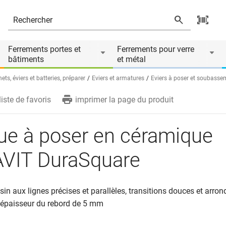
uare
és
Ferrements portes et
Ferrements pour verre
bâtiments
et métal
ts, éviers et batteries, préparer
Eviers et armatures
Eviers à poser et soubasse
liste de favoris
imprimer la page du produit
ue à poser en céramique
VIT DuraSquare
in aux lignes précises et parallèles, transitions douces et arron
, épaisseur du rebord de 5 mm