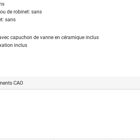
ans
ou de robinet: sans
et: sans
 avec capuchon de vanne en céramique inclus
xation inclus
ments CAO
us connecter pour afficher et télécharger les fichiers CAD.
nexion