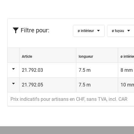
Filtre pour:
ø intérieur
ø tuyau
Article
longueur
ø intérie
21.792.03
7.5 m
8 mm
21.792.05
7.5 m
10 m
Prix indicatifs pour artisans en CHF, sans TVA, incl. CAR