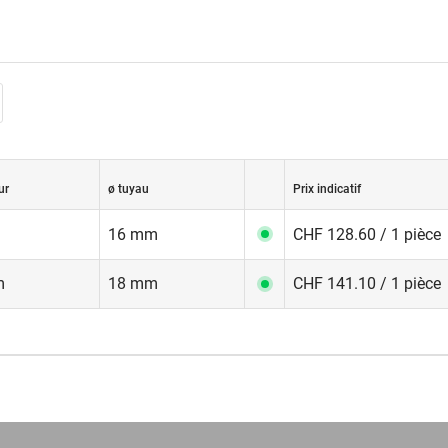
ur
ø tuyau
Prix indicatif
16 mm
CHF 128.60 / 1 pièce
m
18 mm
CHF 141.10 / 1 pièce