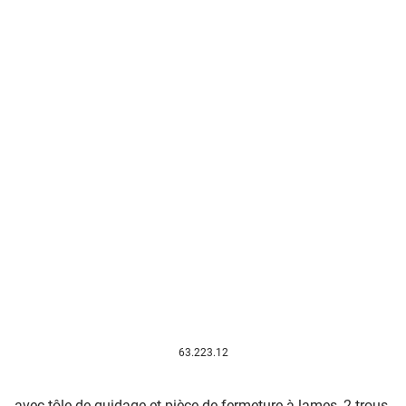
63.223.12
avec tôle de guidage et pièce de fermeture à lames, 2 trous