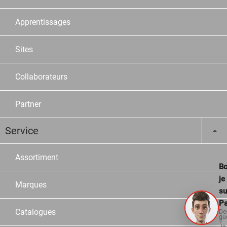
Apprentissages
Sites
Collaborateurs
Partner
Service
Assortiment
Bo
je
Marques
su
Pa
Catalogues
De
qu
?