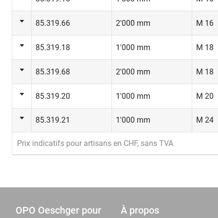
85.319.66
2'000 mm
M 16
85.319.18
1'000 mm
M 18
85.319.68
2'000 mm
M 18
85.319.20
1'000 mm
M 20
85.319.21
1'000 mm
M 24
Prix indicatifs pour artisans en CHF, sans TVA
OPO Oeschger pour
À propos