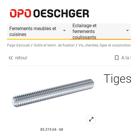
Tiges filetées DIN 975
Informations produit
Eclairage et
Ferrements meubles et
ferrements
cuisines
coulissants
Page d’accueil
Outils et techn. de fixation
Vis, chevilles, tiges et conjonction
retour
A la 
Sélectionnez une langue (FR)
Tiges
85.319.04 - 68