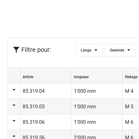
Filtre pour:
Länge
Gewinde
Article
longueur
filetage
85.319.04
1'000 mm
M 4
85.319.05
1'000 mm
M 5
85.319.06
1'000 mm
M 6
85.319.56
2'000 mm
M 6