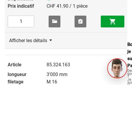
CHF 41.90 / 1 pièce
Afficher les détails
Bo
je
su
85.324.163
Pa
De
3'000 mm
qu
?
Je
M 16
su
là
acier inox A2
po
vo
aid
CHF 61.80 / 1 pièce