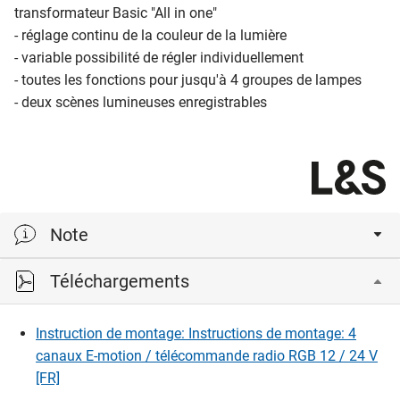
transformateur Basic "All in one"
- réglage continu de la couleur de la lumière
- variable possibilité de régler individuellement
- toutes les fonctions pour jusqu'à 4 groupes de lampes
- deux scènes lumineuses enregistrables
Note
Téléchargements
Fonction mémoire lors de l'allumage / la mise hors
tension ou le débranchement du 230 V:
Le degré de luminosité sont conservés
Instruction de montage: Instructions de montage: 4
canaux E-motion / télécommande radio RGB 12 / 24 V
[FR]