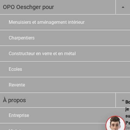
OPO Oeschger pour
Menuisiers et aménagement intérieur
Charpentiers
Constructeur en verre et en métal
Ecoles
Revente
À propos
Bo
je
Entreprise
su
Pa
De