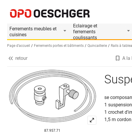
Suspension HAMOTEC type 21100
Informations produit
Le produit est accesso
Eclairage et
Ferrements meubles et
ferrements
cuisines
coulissants
Page d’accueil
Ferrements portes et bâtiments
Quincaillerie
Rails à table
retour
A la 
Sélectionnez une langue (FR)
Susp
se composant
1 suspension
1 crochet d'
1,5 m cordon 
87.957.71