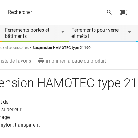
ire de
Ferrements portes et
Ferrements pour verre
bâtiments
et métal
aux et accessoires
Suspension HAMOTEC type 21100
liste de favoris
imprimer la page du produit
ension HAMOTEC type 2
 de:
 supérieur
image
nylon, transparent