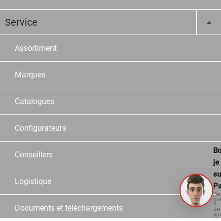
Service
Assortiment
Marques
Catalogues
Configurateurs
Bo
Conseillers
je
su
Logistique
Pa
De
qu
?
Documents et téléchargements
Je
su
là